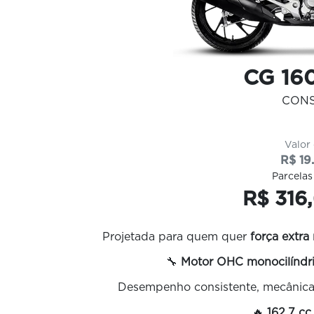
CG 16
CON
Valor
R$ 19
Parcelas
R$ 316
Projetada para quem quer
força extra
🔧
Motor OHC monocilíndric
Desempenho consistente, mecânica 
🔥
162,7 cc