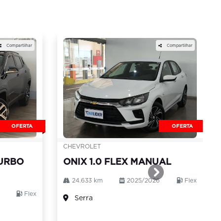
Compartilhar
Compartilhar
OFERTA
OFERTA
CHEVROLET
TURBO
ONIX 1.0 FLEX MANUAL
templates.templa
24.633 km
2025/2026
Flex
Flex
Serra