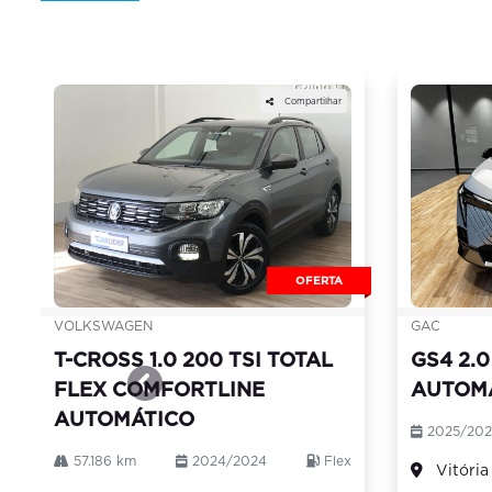
Compartilhar
OFERTA
GAC
VOLKSWAGEN
GS4 2.0
T-CROSS 1.0 200 TSI TOTAL
AUTOM
FLEX COMFORTLINE
templates.template-01.components.carou
AUTOMÁTICO
2025/20
57.186 km
2024/2024
Flex
Vitória