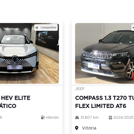
em destaque
Compartilhar
JEEP
 HEV ELITE
COMPASS 1.3 T270 
ÁTICO
FLEX LIMITED AT6
sel.texts.control_prev
26
Hibrido
31.807 km
2024/2025
Vitória