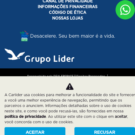
CANAL DE PRIVACIDADE
INFORMAÇÕES FINANCEIRAS
CÓDIGO DE ÉTICA
NOSSAS LOJAS
Desacelere. Seu bem maior é a vida.
Desenvolvido pela DEALERSPACE ® Direitos Reservados.
Política de Privacidade
Cookies
A Carlider usa cookies para melhorar a funcionalidade do site e fornecer
a você uma melhor experiência de navegação, permitindo que os
parceiros o anunciem. Informações detalhadas sobre o uso de cookies
neste site, e como você pode recusá-las, são fornecidas em nossa
política de privacidade
. Ao utilizar este site com o clique em
aceitar
,
você concorda com o uso de cookies.
ACEITAR
RECUSAR