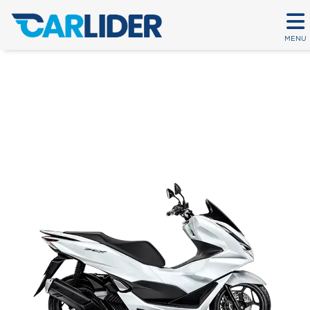
MENU
PCX CBS
Em até 80 parcelas