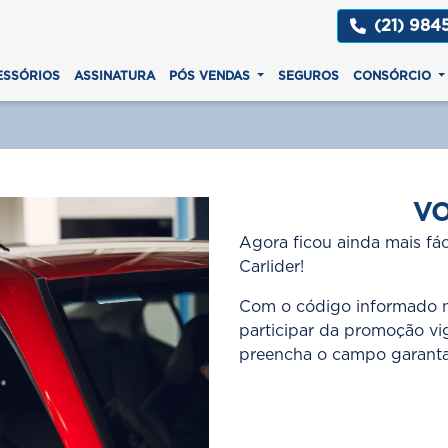
(21) 984
ESSÓRIOS
ASSINATURA
PÓS VENDAS
SEGUROS
CONSÓRCIO
VO
Agora ficou ainda mais fá
Carlider!
Com o código informado no
participar da promoção v
preencha o campo garanta