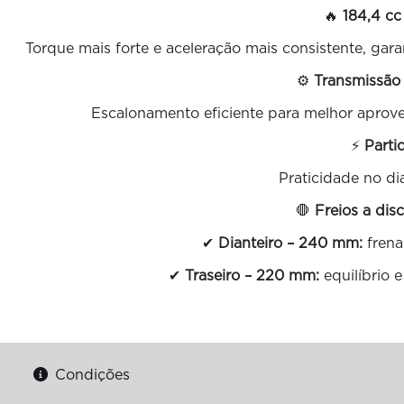
🔥
184,4 cc
Torque mais forte e aceleração mais consistente, ga
⚙️
Transmissão
Escalonamento eficiente para melhor aprov
⚡
Parti
Praticidade no dia
🛑
Freios a dis
✔
Dianteiro – 240 mm:
frena
✔
Traseiro – 220 mm:
equilíbrio 
Condições