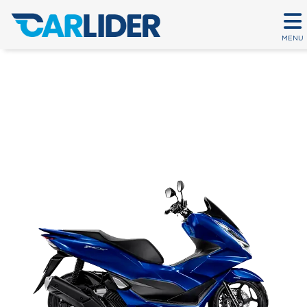
MENU
PCX ABS
Em até 80 parcelas