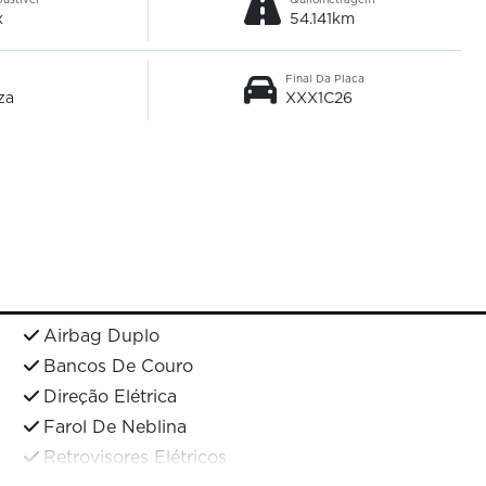
x
54.141km
Final Da Placa
za
XXX1C26
Airbag Duplo
Bancos De Couro
Direção Elétrica
Farol De Neblina
Retrovisores Elétricos