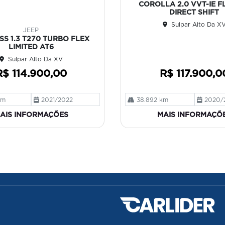
COROLLA 2.0 VVT-IE FL
ilh
DIRECT SHIFT
e
Sulpar Alto Da X
JEEP
S 1.3 T270 TURBO FLEX
LIMITED AT6
Sulpar Alto Da XV
R$ 114.900,00
R$ 117.900,0
km
2021/2022
38.892 km
2020/
AIS INFORMAÇÕES
MAIS INFORMAÇÕ