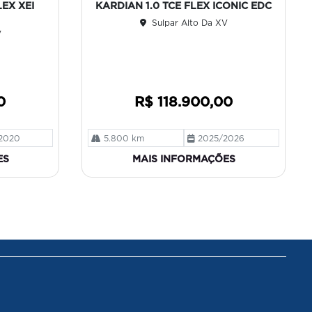
EX XEI
KARDIAN 1.0 TCE FLEX ICONIC EDC
ilh
Sulpar Alto Da XV
e
V
0
R$ 118.900,00
2020
5.800 km
2025/2026
ES
MAIS INFORMAÇÕES