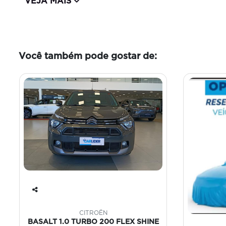
VEJA MAIS
Você também pode gostar de:
Co
mp
CITROËN
art
BASALT 1.0 TURBO 200 FLEX SHINE
ilh