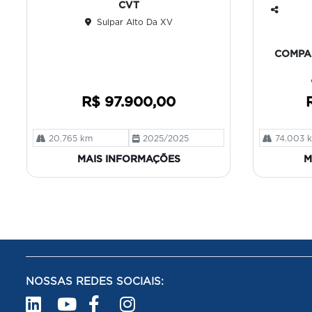
CVT
e
Sulpar Alto Da XV
Co
mp
art
COMPAS
ilh
e
R$ 97.900,00
20.765 km
2025/2025
74.003 
MAIS INFORMAÇÕES
M
NOSSAS REDES SOCIAIS: