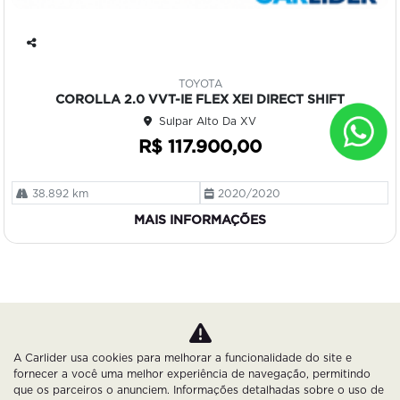
Co
mp
TOYOTA
art
COROLLA 2.0 VVT-IE FLEX XEI DIRECT SHIFT
ilh
Sulpar Alto Da XV
e
R$ 117.900,00
38.892 km
2020/2020
MAIS INFORMAÇÕES
A Carlider usa cookies para melhorar a funcionalidade do site e
fornecer a você uma melhor experiência de navegação, permitindo
que os parceiros o anunciem. Informações detalhadas sobre o uso de