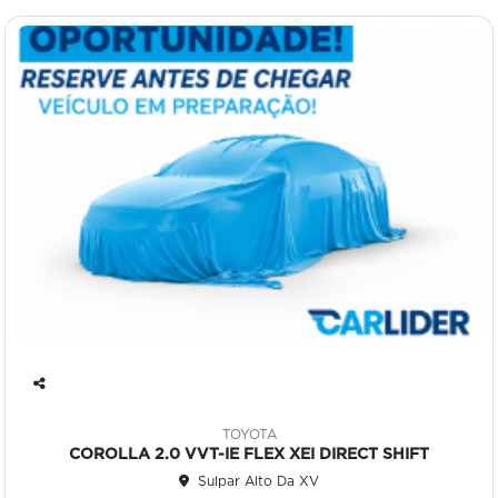
Co
mp
TOYOTA
art
COROLLA 2.0 VVT-IE FLEX XEI DIRECT SHIFT
ilh
Sulpar Alto Da XV
e