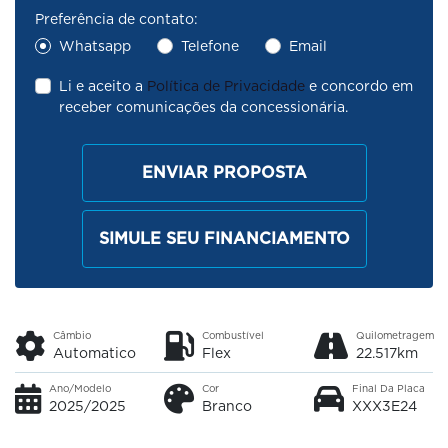
Preferência de contato:
Whatsapp
Telefone
Email
Li e aceito a
Política de Privacidade
e concordo em
receber comunicações da concessionária.
ENVIAR PROPOSTA
SIMULE SEU FINANCIAMENTO
Câmbio
Combustível
Quilometragem
Automatico
Flex
22.517km
Ano/Modelo
Cor
Final Da Placa
2025/2025
Branco
XXX3E24