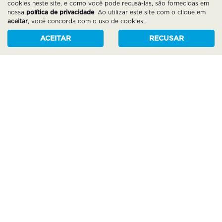
cookies neste site, e como você pode recusá-las, são fornecidas em
nossa
política de privacidade
. Ao utilizar este site com o clique em
aceitar
, você concorda com o uso de cookies.
NOSSAS REDES SOCIAIS:
ACEITAR
RECUSAR
COMPRE SEU VEÍCULO
NOVOS
SEMINOVOS
BLINDADOS
COMPRE SUA MOTO
NOVAS
SEMINOVAS
PEÇAS E ACESSÓRIOS
ASSINATURA
SEGUROS
CONSÓRCIO
CONSORCIO DE CARROS
CONSORCIO DE MOTOS
POLÍTICA DE PRIVACIDADE
CANAL DE PRIVACIDADE
INFORMAÇÕES FINANCEIRAS