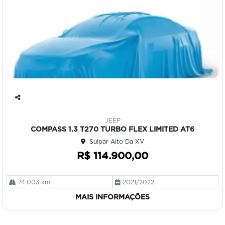
Co
mp
JEEP
art
COMPASS 1.3 T270 TURBO FLEX LIMITED AT6
ilh
Sulpar Alto Da XV
e
R$ 114.900,00
74.003 km
2021/2022
MAIS INFORMAÇÕES