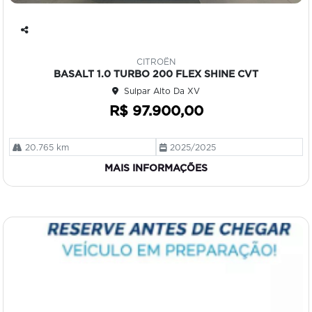
Co
mp
CITROËN
art
BASALT 1.0 TURBO 200 FLEX SHINE CVT
ilh
Sulpar Alto Da XV
e
R$ 97.900,00
20.765 km
2025/2025
MAIS INFORMAÇÕES