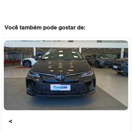
Você também pode gostar de:
Co
mp