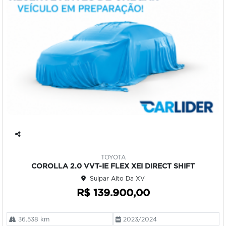
Co
mp
TOYOTA
art
COROLLA 2.0 VVT-IE FLEX XEI DIRECT SHIFT
ilh
Sulpar Alto Da XV
e
R$ 139.900,00
36.538 km
2023/2024