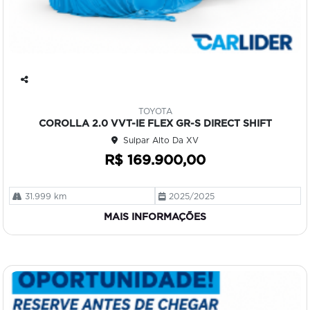
Co
mp
TOYOTA
art
COROLLA 2.0 VVT-IE FLEX GR-S DIRECT SHIFT
ilh
Sulpar Alto Da XV
e
R$ 169.900,00
31.999 km
2025/2025
MAIS INFORMAÇÕES