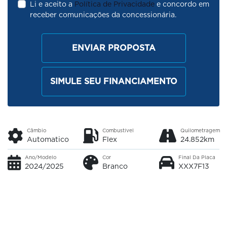
Li e aceito a
Política de Privacidade
e concordo em
receber comunicações da concessionária.
ENVIAR PROPOSTA
SIMULE SEU FINANCIAMENTO
Câmbio
Combustível
Quilometragem
Automatico
Flex
24.852km
Ano/Modelo
Cor
Final Da Placa
2024/2025
Branco
XXX7F13