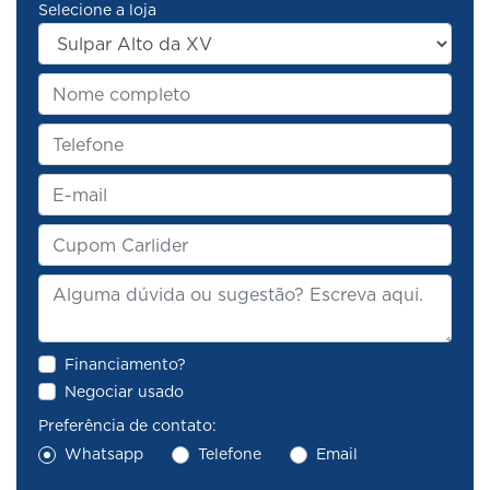
Selecione a loja
Financiamento?
Negociar usado
Preferência de contato:
Whatsapp
Telefone
Email