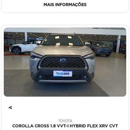
MAIS INFORMAÇÕES
Co
mp
TOYOTA
art
COROLLA CROSS 1.8 VVT-I HYBRID FLEX XRV CVT
ilh