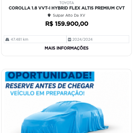
TOYOTA
art
COROLLA 1.8 VVT-I HYBRID FLEX ALTIS PREMIUM CVT
ilh
Sulpar Alto Da XV
e
R$ 159.900,00
47.481 km
2024/2024
MAIS INFORMAÇÕES