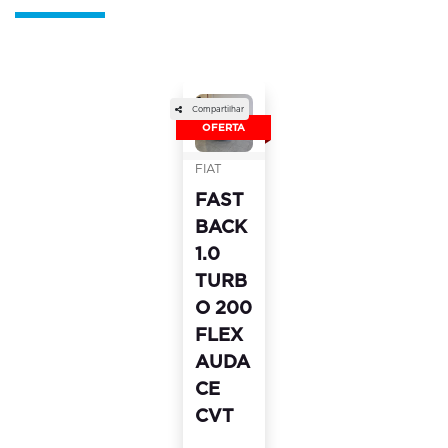
em destaque
Compartilhar
OFERTA
FIAT
FAST
BACK
1.0
TURB
O 200
FLEX
AUDA
CE
CVT