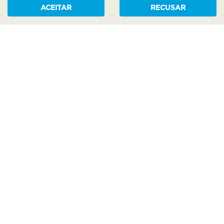
ACEITAR
RECUSAR
NOSSAS REDES SOCIAIS:
COMPRE SEU VEÍCULO
NOVOS
SEMINOVOS