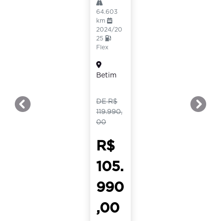
64.603
km
2024/20
25
Flex
Betim
DE R$
templates.template-01.components.carousel.texts.c
templ
119.990,
00
R$
105.
990
,00