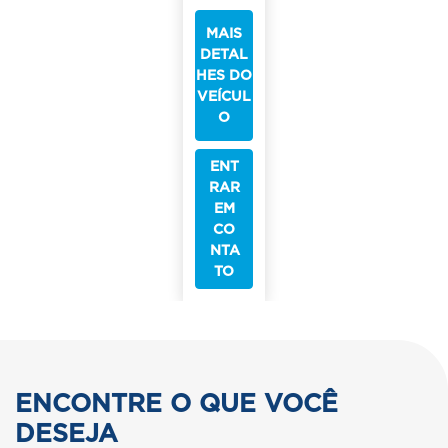
MAIS
DETAL
HES DO
VEÍCUL
O
ENT
RAR
EM
CO
NTA
TO
ENCONTRE O QUE VOCÊ
DESEJA