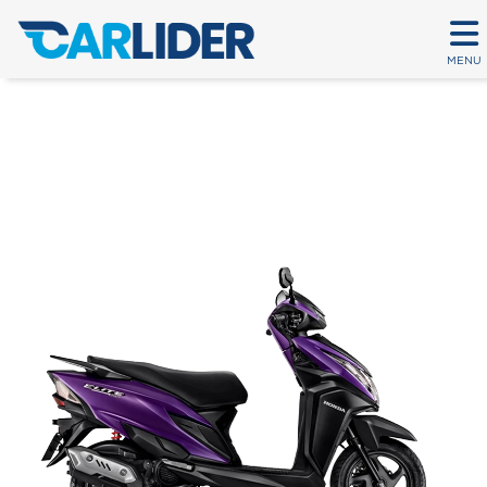
MENU
ELITE 125
Em até 80 parcelas