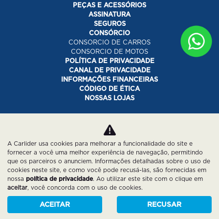
PEÇAS E ACESSÓRIOS
ASSINATURA
SEGUROS
CONSÓRCIO
CONSORCIO DE CARROS
CONSORCIO DE MOTOS
POLÍTICA DE PRIVACIDADE
CANAL DE PRIVACIDADE
INFORMAÇÕES FINANCEIRAS
CÓDIGO DE ÉTICA
NOSSAS LOJAS
Desacelere. Seu bem maior é a vida.
A Carlider usa cookies para melhorar a funcionalidade do site e
fornecer a você uma melhor experiência de navegação, permitindo
que os parceiros o anunciem. Informações detalhadas sobre o uso de
cookies neste site, e como você pode recusá-las, são fornecidas em
nossa
política de privacidade
. Ao utilizar este site com o clique em
aceitar
, você concorda com o uso de cookies.
Desenvolvido pela DEALERSPACE ® Direitos Reservados.
ACEITAR
RECUSAR
Política de Privacidade
Cookies