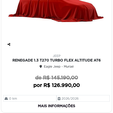
Co
mp
JEEP
art
RENEGADE 1.3 T270 TURBO FLEX ALTITUDE AT6
ilh
Eagle Jeep - Muriaé
e
de R$ 145.190,00
por R$ 126.990,00
0 km
2026/2026
MAIS INFORMAÇÕES