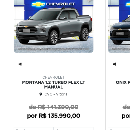
Co
Co
mp
mp
CHEVROLET
art
art
MONTANA 1.2 TURBO FLEX LT
ONIX 
ilh
ilh
MANUAL
e
e
CVC - Vitória
de R$ 141.390,00
de
por R$ 135.990,00
po