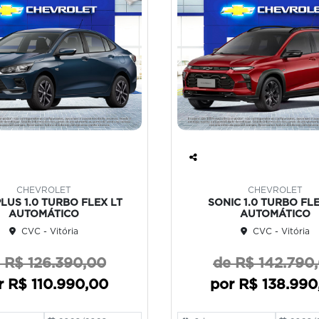
Co
mp
CHEVROLET
CHEVROLET
art
PLUS 1.0 TURBO FLEX LT
SONIC 1.0 TURBO FL
ilh
AUTOMÁTICO
AUTOMÁTICO
e
CVC - Vitória
CVC - Vitória
 R$ 126.390,00
de R$ 142.790
r R$ 110.990,00
por R$ 138.990