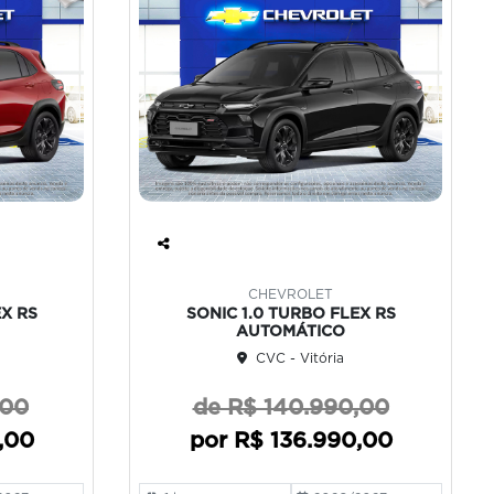
Co
mp
CHEVROLET
art
EX RS
SONIC 1.0 TURBO FLEX RS
ilh
AUTOMÁTICO
e
CVC - Vitória
,00
de R$ 140.990,00
,00
por R$ 136.990,00