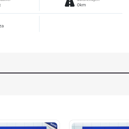
x
0km
za