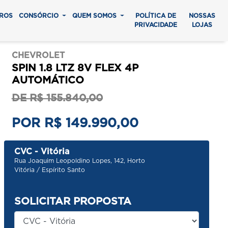
ROS
CONSÓRCIO
QUEM SOMOS
POLÍTICA DE
NOSSAS
PRIVACIDADE
LOJAS
CHEVROLET
SPIN 1.8 LTZ 8V FLEX 4P
AUTOMÁTICO
DE R$ 155.840,00
POR R$ 149.990,00
CVC - Vitória
Rua Joaquim Leopoldino Lopes, 142, Horto
Vitória / Espírito Santo
SOLICITAR PROPOSTA