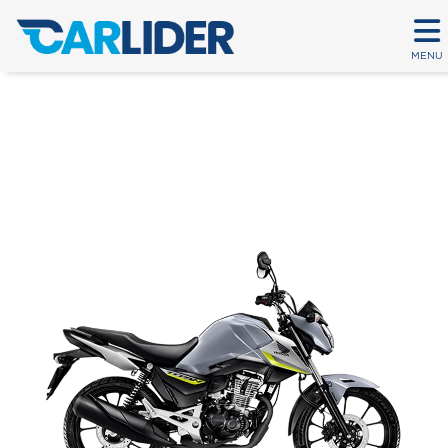
MENU
CG 160 TITAN
Em até 80 parcelas