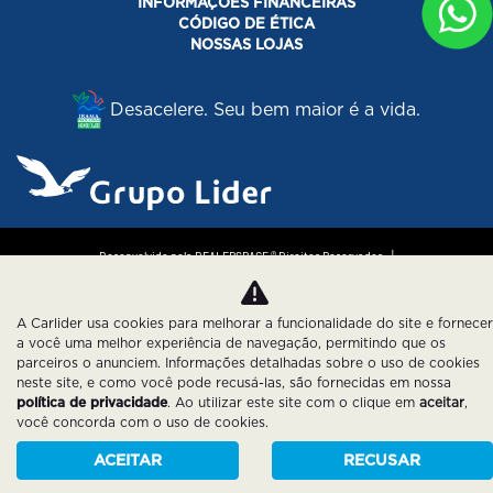
INFORMAÇÕES FINANCEIRAS
CÓDIGO DE ÉTICA
NOSSAS LOJAS
Desacelere. Seu bem maior é a vida.
Desenvolvido pela DEALERSPACE ® Direitos Reservados.
Política de Privacidade
Cookies
A Carlider usa cookies para melhorar a funcionalidade do site e fornecer
a você uma melhor experiência de navegação, permitindo que os
parceiros o anunciem. Informações detalhadas sobre o uso de cookies
neste site, e como você pode recusá-las, são fornecidas em nossa
política de privacidade
. Ao utilizar este site com o clique em
aceitar
,
você concorda com o uso de cookies.
ACEITAR
RECUSAR