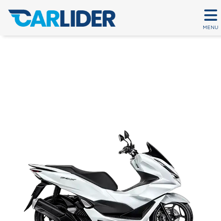
MENU
PCX CBS
Em até 80 parcelas