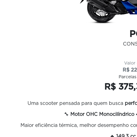
P
CON
Valor
R$ 22
Parcelas
R$ 375,
Uma scooter pensada para quem busca
perf
🔧
Motor OHC Monocilíndrico 
Maior eficiência térmica, melhor desempenho co
🔥
149,3 cc