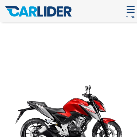
MENU
CB 300F TWISTER CBS
Em até 80 parcelas