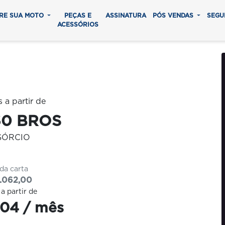
RE SUA MOTO
PEÇAS E
ASSINATURA
PÓS VENDAS
SEGU
ACESSÓRIOS
0 parcelas
60 BROS
SÓRCIO
 da carta
.062,00
 a partir de
04 / mês