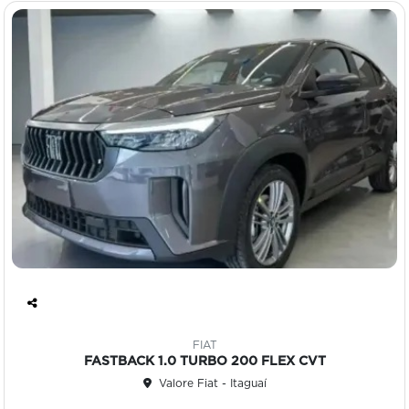
Co
mp
FIAT
art
FASTBACK 1.0 TURBO 200 FLEX CVT
ilh
Valore Fiat - Itaguaí
e