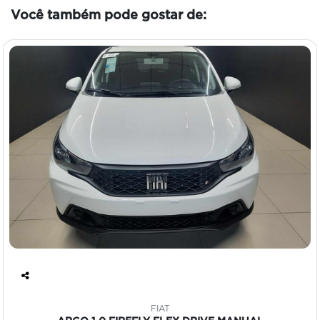
Você também pode gostar de:
Co
mp
FIAT
art