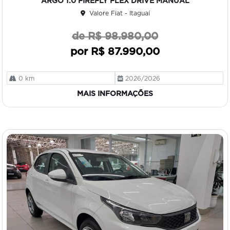
ARGO 1.0 FIREFLY FLEX DRIVE MANUAL
ilh
Valore Fiat - Itaguaí
e
de R$ 98.980,00
por R$ 87.990,00
0 km
2026/2026
MAIS INFORMAÇÕES