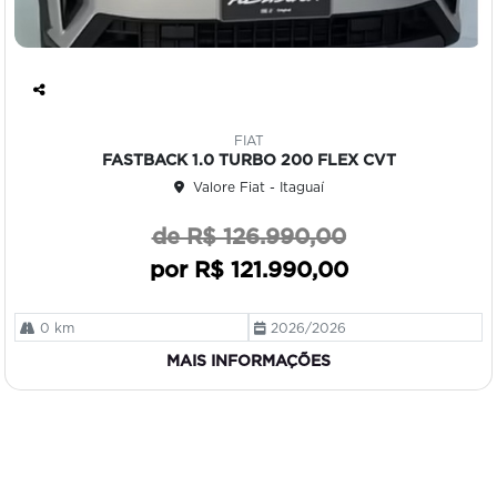
Co
mp
FIAT
art
FASTBACK 1.0 TURBO 200 FLEX CVT
ilh
Valore Fiat - Itaguaí
e
de R$ 126.990,00
por R$ 121.990,00
0 km
2026/2026
MAIS INFORMAÇÕES