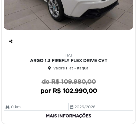
Co
mp
FIAT
art
ARGO 1.3 FIREFLY FLEX DRIVE CVT
ilh
Valore Fiat - Itaguaí
e
de R$ 109.980,00
por R$ 102.990,00
0 km
2026/2026
MAIS INFORMAÇÕES