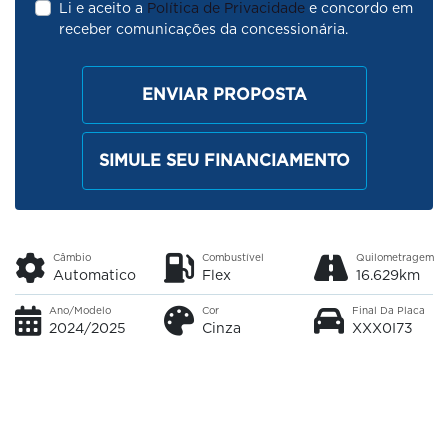
Li e aceito a
Política de Privacidade
e concordo em
receber comunicações da concessionária.
ENVIAR PROPOSTA
SIMULE SEU FINANCIAMENTO
Câmbio
Combustível
Quilometragem
Automatico
Flex
16.629km
Ano/Modelo
Cor
Final Da Placa
2024/2025
Cinza
XXX0I73