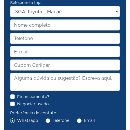
Selecione a loja
Financiamento?
Negociar usado
Preferência de contato:
Whatsapp
Telefone
Email