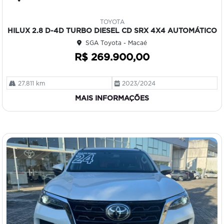
Co
mp
TOYOTA
art
HILUX 2.8 D-4D TURBO DIESEL CD SRX 4X4 AUTOMÁTICO
ilh
SGA Toyota - Macaé
e
R$ 269.900,00
27.811 km
2023/2024
MAIS INFORMAÇÕES