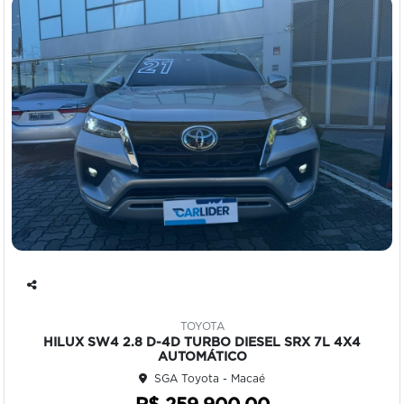
Co
mp
TOYOTA
art
HILUX SW4 2.8 D-4D TURBO DIESEL SRX 7L 4X4
ilh
AUTOMÁTICO
e
SGA Toyota - Macaé