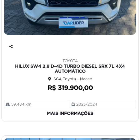
Co
mp
TOYOTA
art
HILUX SW4 2.8 D-4D TURBO DIESEL SRX 7L 4X4
ilh
AUTOMÁTICO
e
SGA Toyota - Macaé
R$ 319.900,00
59.484 km
2023/2024
MAIS INFORMAÇÕES