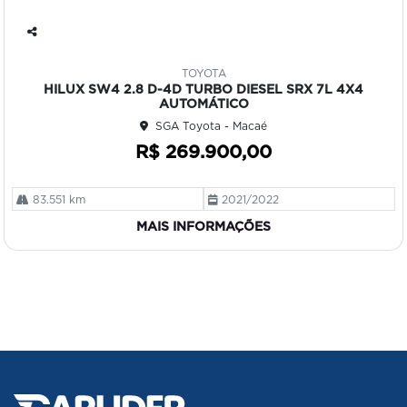
Co
mp
TOYOTA
art
HILUX SW4 2.8 D-4D TURBO DIESEL SRX 7L 4X4
ilh
AUTOMÁTICO
e
SGA Toyota - Macaé
R$ 269.900,00
83.551 km
2021/2022
MAIS INFORMAÇÕES