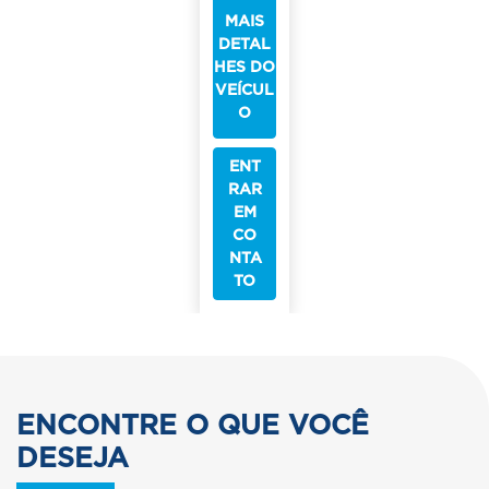
MAIS
DETAL
HES DO
VEÍCUL
O
ENT
RAR
EM
CO
NTA
TO
ENCONTRE O QUE VOCÊ
DESEJA