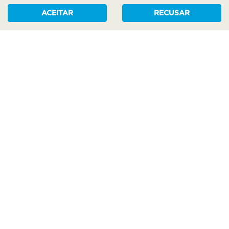
ACEITAR
RECUSAR
NOSSAS REDES SOCIAIS:
COMPRE SEU VEÍCULO
NOVOS
SEMINOVOS