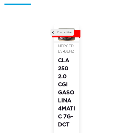
em destaque
Compartilhar
OFERTA
MERCED
ES-BENZ
CLA
250
2.0
CGI
GASO
LINA
4MATI
C 7G-
DCT