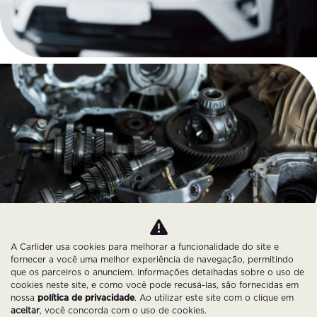
A Carlider usa cookies para melhorar a funcionalidade do site e
fornecer a você uma melhor experiência de navegação, permitindo
que os parceiros o anunciem. Informações detalhadas sobre o uso de
cookies neste site, e como você pode recusá-las, são fornecidas em
nossa
política de privacidade
. Ao utilizar este site com o clique em
aceitar
, você concorda com o uso de cookies.