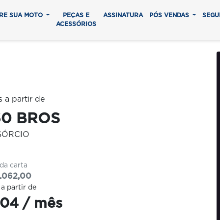
RE SUA MOTO
PEÇAS E
ASSINATURA
PÓS VENDAS
SEGU
ACESSÓRIOS
0 parcelas
60 BROS
SÓRCIO
 da carta
.062,00
 a partir de
04 / mês