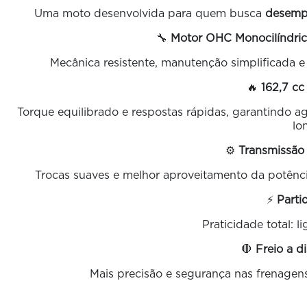
Uma moto desenvolvida para quem busca
desempe
🔧
Motor OHC Monocilíndric
Mecânica resistente, manutenção simplificada e 
🔥
162,7 cc
Torque equilibrado e respostas rápidas, garantindo a
lo
⚙️
Transmissão
Trocas suaves e melhor aproveitamento da potênci
⚡
Parti
Praticidade total: l
🛑
Freio a 
Mais precisão e segurança nas frenagens