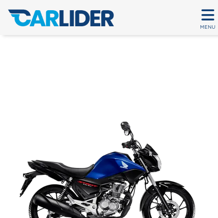
MENU
CG 160 START
Em até 80 parcelas