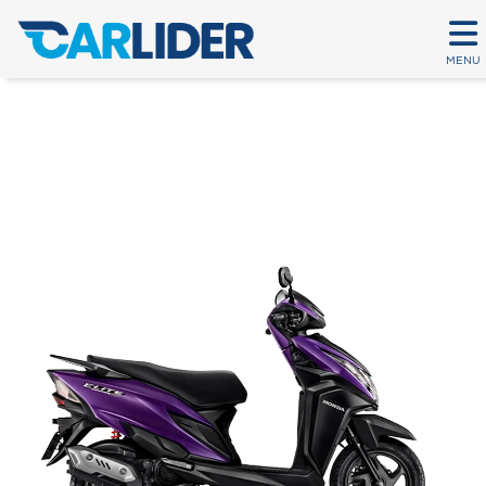
MENU
ELITE 125
Em até 80 parcelas