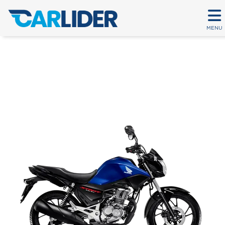
MENU
CG 160 START
Em até 80 parcelas