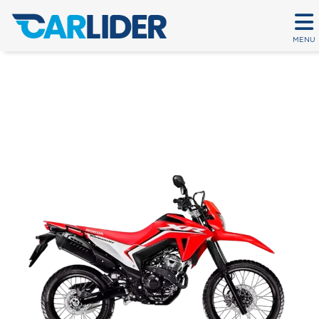
MENU
XR 300L TORNADO 2025
Em até 80 parcelas