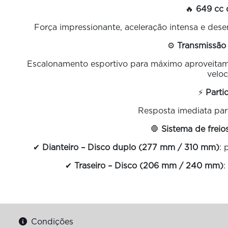
🔥
649 cc 
Força impressionante, aceleração intensa e des
⚙️
Transmissão
Escalonamento esportivo para máximo aproveitamen
veloc
⚡
Parti
Resposta imediata par
🛑
Sistema de freio
✔
Dianteiro – Disco duplo (277 mm / 310 mm)
: 
✔
Traseiro – Disco (206 mm / 240 mm)
:
Condições