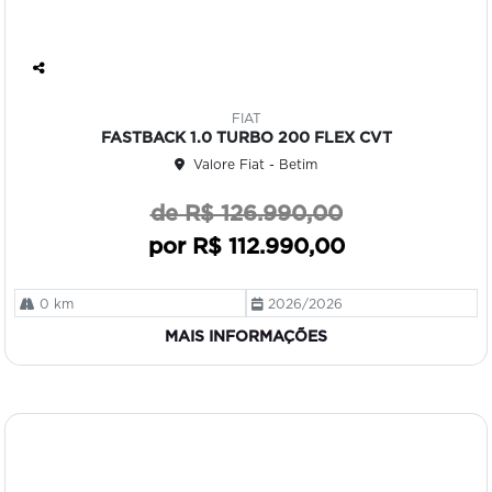
Co
mp
FIAT
art
FASTBACK 1.0 TURBO 200 FLEX CVT
ilh
Valore Fiat - Betim
e
de R$ 126.990,00
por R$ 112.990,00
0 km
2026/2026
MAIS INFORMAÇÕES