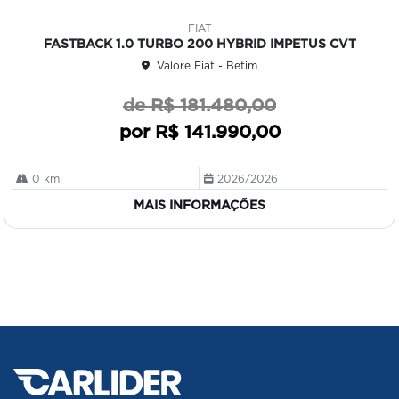
Co
mp
FIAT
art
FASTBACK 1.0 TURBO 200 HYBRID IMPETUS CVT
ilh
Valore Fiat - Betim
e
de R$ 181.480,00
por R$ 141.990,00
0 km
2026/2026
MAIS INFORMAÇÕES