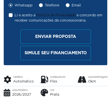
Whatsapp
Telefone
Email
Li e aceito a
Política de Privacidade
e concordo em
receber comunicações da concessionária.
ENVIAR PROPOSTA
SIMULE SEU FINANCIAMENTO
Câmbio
Combustível
Quilometragem
Automatico
Flex
0km
Ano/Modelo
Cor
2026/2027
Prata