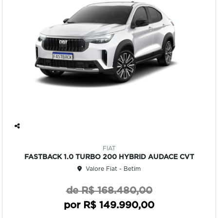
Co
mp
FIAT
art
FASTBACK 1.0 TURBO 200 HYBRID AUDACE CVT
ilh
Valore Fiat - Betim
e
de R$ 168.480,00
por R$ 149.990,00