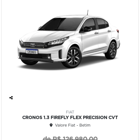
Co
mp
FIAT
art
CRONOS 1.3 FIREFLY FLEX PRECISION CVT
ilh
Valore Fiat - Betim
e
de R$ 126.980,00