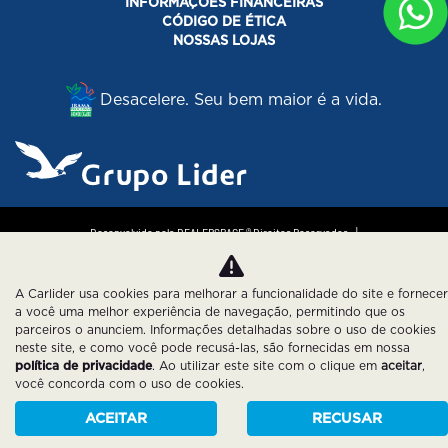
INFORMAÇÕES FINANCEIRAS
CÓDIGO DE ÉTICA
NOSSAS LOJAS
Desacelere. Seu bem maior é a vida.
Desenvolvido pela DEALERSPACE ® Direitos Reservados.
Política de Privacidade
Cookies
A Carlider usa cookies para melhorar a funcionalidade do site e fornecer
a você uma melhor experiência de navegação, permitindo que os
parceiros o anunciem. Informações detalhadas sobre o uso de cookies
neste site, e como você pode recusá-las, são fornecidas em nossa
política de privacidade
. Ao utilizar este site com o clique em
aceitar
,
você concorda com o uso de cookies.
ACEITAR
RECUSAR