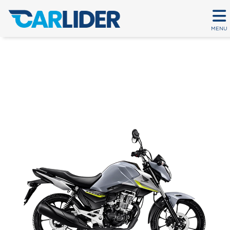
MENU
CG 160 TITAN
Em até 80 parcelas