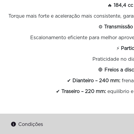
🔥
184,4 cc
Torque mais forte e aceleração mais consistente, ga
⚙️
Transmissão
Escalonamento eficiente para melhor aprov
⚡
Parti
Praticidade no dia
🛑
Freios a dis
✔
Dianteiro – 240 mm:
frena
✔
Traseiro – 220 mm:
equilíbrio 
Condições