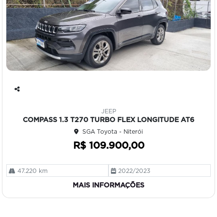
Co
mp
JEEP
art
COMPASS 1.3 T270 TURBO FLEX LONGITUDE AT6
ilh
SGA Toyota - Niterói
e
R$ 109.900,00
47.220 km
2022/2023
MAIS INFORMAÇÕES