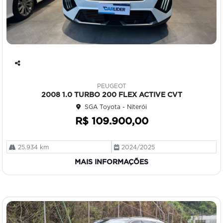
Co
mp
PEUGEOT
art
2008 1.0 TURBO 200 FLEX ACTIVE CVT
ilh
SGA Toyota - Niterói
e
R$ 109.900,00
25.934 km
2024/2025
MAIS INFORMAÇÕES