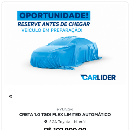
Co
mp
HYUNDAI
art
CRETA 1.0 TGDI FLEX LIMITED AUTOMÁTICO
ilh
SGA Toyota - Niterói
e