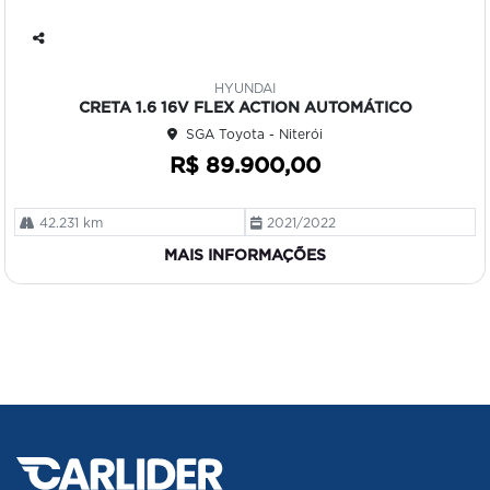
Co
mp
HYUNDAI
art
CRETA 1.6 16V FLEX ACTION AUTOMÁTICO
ilh
SGA Toyota - Niterói
e
R$ 89.900,00
42.231 km
2021/2022
MAIS INFORMAÇÕES