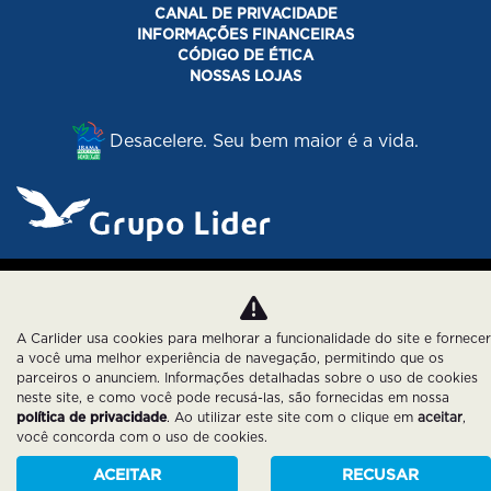
CANAL DE PRIVACIDADE
INFORMAÇÕES FINANCEIRAS
CÓDIGO DE ÉTICA
NOSSAS LOJAS
Desacelere. Seu bem maior é a vida.
Desenvolvido pela DEALERSPACE ® Direitos Reservados.
Política de Privacidade
Cookies
A Carlider usa cookies para melhorar a funcionalidade do site e fornecer
a você uma melhor experiência de navegação, permitindo que os
parceiros o anunciem. Informações detalhadas sobre o uso de cookies
neste site, e como você pode recusá-las, são fornecidas em nossa
política de privacidade
. Ao utilizar este site com o clique em
aceitar
,
você concorda com o uso de cookies.
ACEITAR
RECUSAR