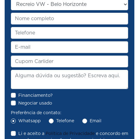
Financiamento?
Negociar usado
Preferência de contato:
Whatsapp
Telefone
Email
Li e aceito a
Política de Privacidade
e concordo em