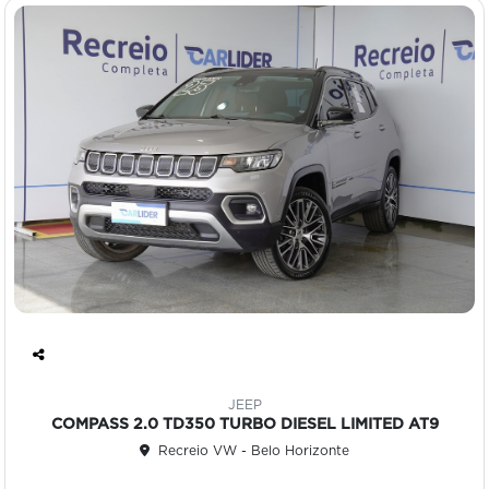
Co
mp
JEEP
art
COMPASS 2.0 TD350 TURBO DIESEL LIMITED AT9
ilh
Recreio VW - Belo Horizonte
e