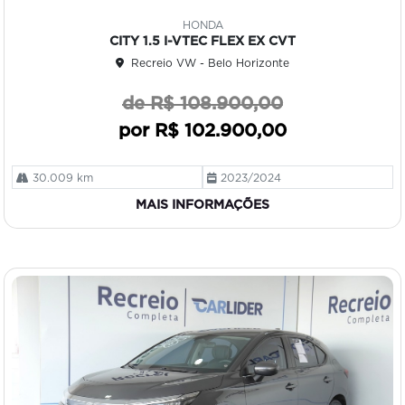
mp
HONDA
art
CITY 1.5 I-VTEC FLEX EX CVT
ilh
Recreio VW - Belo Horizonte
e
de R$ 108.900,00
por R$ 102.900,00
30.009 km
2023/2024
MAIS INFORMAÇÕES