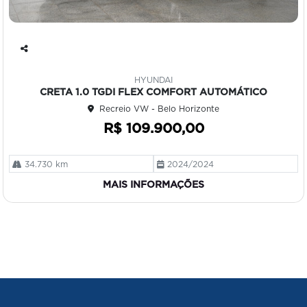
Co
mp
HYUNDAI
art
CRETA 1.0 TGDI FLEX COMFORT AUTOMÁTICO
ilh
Recreio VW - Belo Horizonte
e
R$ 109.900,00
34.730 km
2024/2024
MAIS INFORMAÇÕES