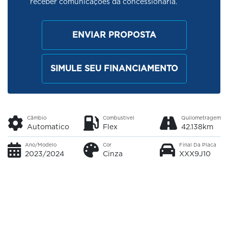
receber comunicações da concessionária.
ENVIAR PROPOSTA
SIMULE SEU FINANCIAMENTO
Câmbio
Combustível
Quilometragem
Automatico
Flex
42.138km
Ano/Modelo
Cor
Final Da Placa
2023/2024
Cinza
XXX9J10