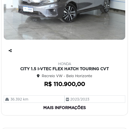
Co
mp
HONDA
art
CITY 1.5 I-VTEC FLEX HATCH TOURING CVT
ilh
Recreio VW - Belo Horizonte
e
R$ 110.900,00
36.392 km
2023/2023
MAIS INFORMAÇÕES