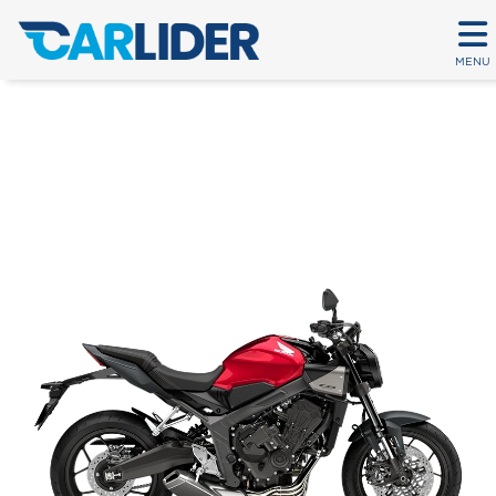
MENU
CB 650R E-CLUTCH
Em até 80 parcelas