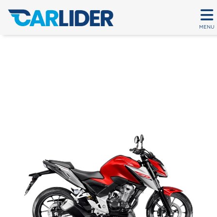
MENU
CB 300F TWISTER CBS
Em até 80 parcelas