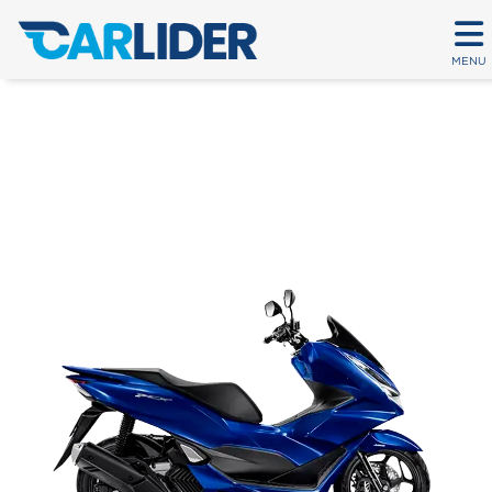
MENU
PCX ABS
Em até 80 parcelas