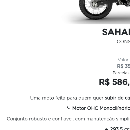
SAHA
CON
Valor
R$ 35
Parcelas
R$ 586,
Uma moto feita para quem quer
subir de ca
🔧
Motor OHC Monocilíndric
Conjunto robusto e confiável, com manutenção simpli
🔥
293,5 cc