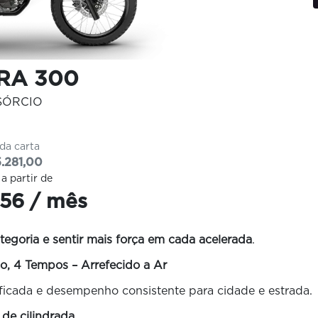
RA 300
SÓRCIO
 da carta
.281,00
 a partir de
56 / mês
tegoria e sentir mais força em cada acelerada
.
o, 4 Tempos – Arrefecido a Ar
ficada e desempenho consistente para cidade e estrada.
 de cilindrada