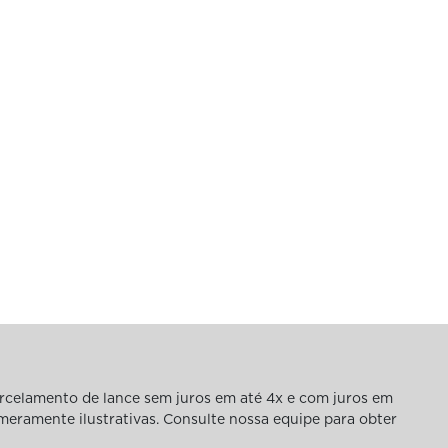
rcelamento de lance sem juros em até 4x e com juros em
 meramente ilustrativas. Consulte nossa equipe para obter