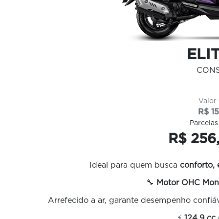
ELIT
CON
Valor
R$ 15
Parcelas
R$ 256,
Ideal para quem busca
conforto,
🔧
Motor OHC Mono
Arrefecido a ar, garante desempenho confiá
⚡
124,9 cc 