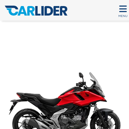
MENU
NC 750X MT
Em até 80 parcelas