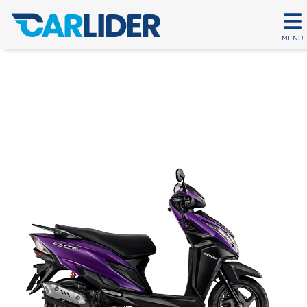
MENU
ELITE 125
Em até 80 parcelas