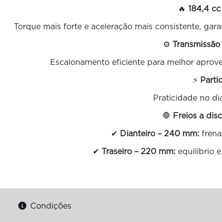
🔥
184,4 cc
Torque mais forte e aceleração mais consistente, ga
⚙️
Transmissão
Escalonamento eficiente para melhor aprov
⚡
Parti
Praticidade no dia
🛑
Freios a dis
✔
Dianteiro – 240 mm:
frena
✔
Traseiro – 220 mm:
equilíbrio 
Condições