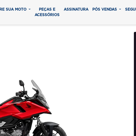
RE SUA MOTO
PEÇAS E
ASSINATURA
PÓS VENDAS
SEGU
ACESSÓRIOS
50X MT
0 parcelas