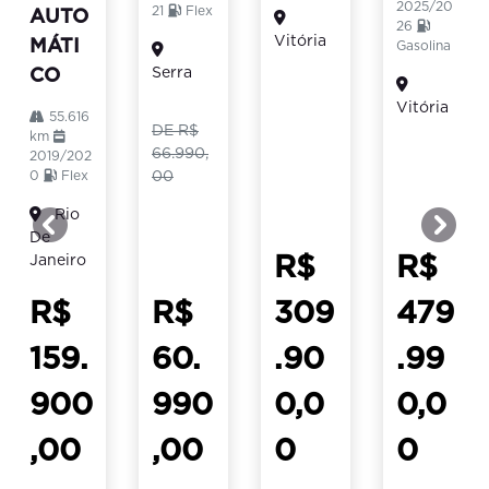
2025/20
21
Flex
AUTO
26
Vitória
MÁTI
Gasolina
Serra
CO
Vitória
55.616
DE R$
km
66.990,
2019/202
00
0
Flex
Rio
templates.template-01.components.carousel.texts.c
templ
De
R$
R$
Janeiro
R$
R$
309
479
159.
60.
.90
.99
900
990
0,0
0,0
,00
,00
0
0