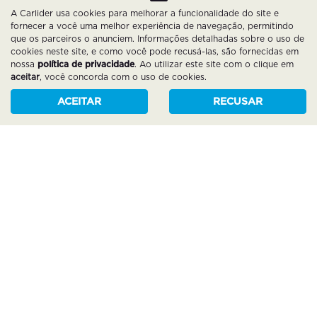
A Carlider usa cookies para melhorar a funcionalidade do site e
fornecer a você uma melhor experiência de navegação, permitindo
que os parceiros o anunciem. Informações detalhadas sobre o uso de
cookies neste site, e como você pode recusá-las, são fornecidas em
nossa
política de privacidade
. Ao utilizar este site com o clique em
aceitar
, você concorda com o uso de cookies.
ACEITAR
RECUSAR
Vistoria técnica
Todos os veículos passam por um controle de qualidade
minucioso, com vistoria completa para assegurar a
segurança, procedência e padrão técnico.
NOSSOS SERVIÇOS