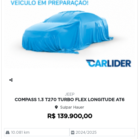
Co
mp
JEEP
art
COMPASS 1.3 T270 TURBO FLEX LONGITUDE AT6
ilh
Sulpar Hauer
e
R$ 139.900,00
10.081 km
2024/2025