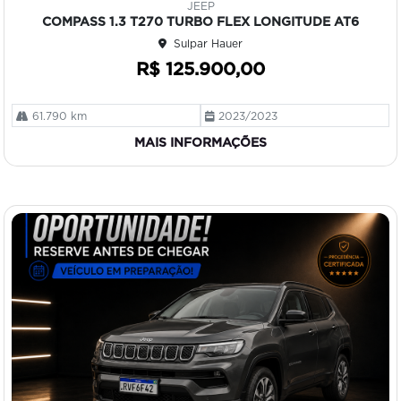
JEEP
art
COMPASS 1.3 T270 TURBO FLEX LONGITUDE AT6
ilh
Sulpar Hauer
e
R$ 125.900,00
61.790 km
2023/2023
MAIS INFORMAÇÕES