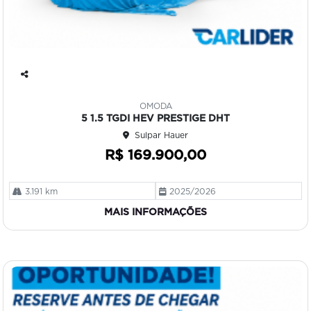
Co
mp
OMODA
art
5 1.5 TGDI HEV PRESTIGE DHT
ilh
Sulpar Hauer
e
R$ 169.900,00
3.191 km
2025/2026
MAIS INFORMAÇÕES