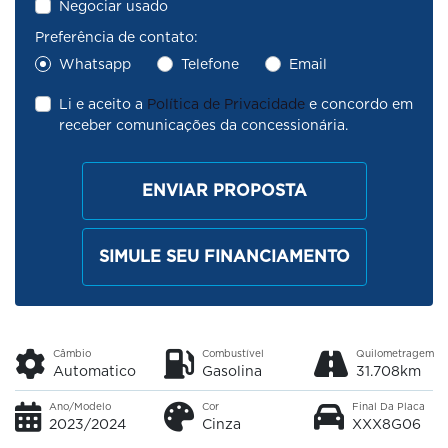
Negociar usado
Preferência de contato:
Whatsapp
Telefone
Email
Li e aceito a
Política de Privacidade
e concordo em
receber comunicações da concessionária.
ENVIAR PROPOSTA
SIMULE SEU FINANCIAMENTO
Câmbio
Combustível
Quilometragem
Automatico
Gasolina
31.708km
Ano/Modelo
Cor
Final Da Placa
2023/2024
Cinza
XXX8G06