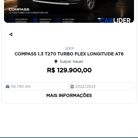
Co
mp
JEEP
art
COMPASS 1.3 T270 TURBO FLEX LONGITUDE AT6
ilh
Sulpar Hauer
e
R$ 129.900,00
59.790 km
2022/2023
MAIS INFORMAÇÕES