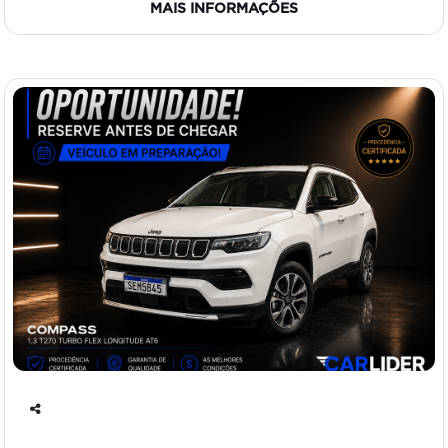
MAIS INFORMAÇÕES
Co
mp