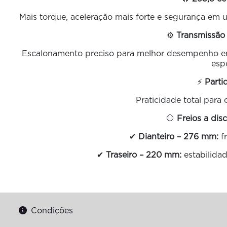
Mais torque, aceleração mais forte e segurança em u
⚙️
Transmissão
Escalonamento preciso para melhor desempenho em 
espo
⚡
Parti
Praticidade total para 
🛑
Freios a dis
✔
Dianteiro – 276 mm:
fr
✔
Traseiro – 220 mm:
estabilidad
Condições