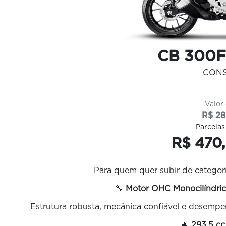
CB 300F
CON
Valor
R$ 28
Parcelas
R$ 470,
Para quem quer subir de categoria
🔧
Motor OHC Monocilíndric
Estrutura robusta, mecânica confiável e desempe
🔥
293,5 cc