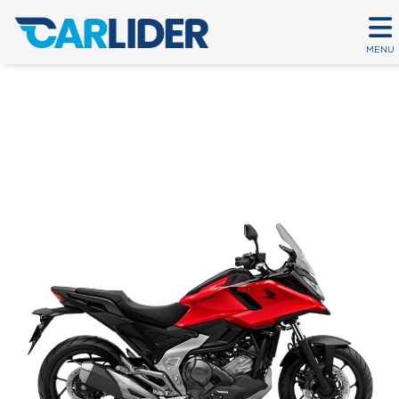
MENU
NC 750X MT
Em até 80 parcelas