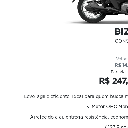
BIZ
CON
Valor
R$ 14
Parcelas
R$ 247
Leve, ágil e eficiente. Ideal para quem busca 
🔧
Motor OHC Mono
Arrefecido a ar, entrega resistência, econo
⚡
123,9 cc 