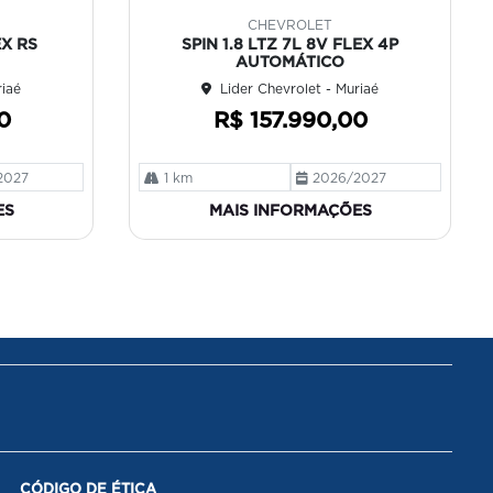
mp
CHEVROLET
art
EX RS
SPIN 1.8 LTZ 7L 8V FLEX 4P
ilh
AUTOMÁTICO
e
riaé
Lider Chevrolet - Muriaé
0
R$ 157.990,00
2027
1 km
2026/2027
ES
MAIS INFORMAÇÕES
CÓDIGO DE ÉTICA