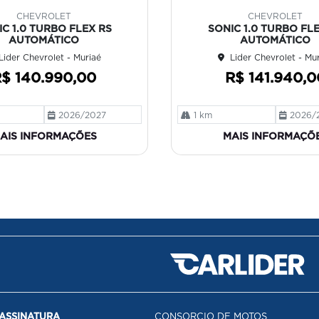
mp
CHEVROLET
CHEVROLET
art
C 1.0 TURBO FLEX RS
SONIC 1.0 TURBO FL
ilh
AUTOMÁTICO
AUTOMÁTICO
e
Lider Chevrolet - Muriaé
Lider Chevrolet - Mu
$ 140.990,00
R$ 141.940,0
2026/2027
1 km
2026/
AIS INFORMAÇÕES
MAIS INFORMAÇÕ
ASSINATURA
CONSORCIO DE MOTOS