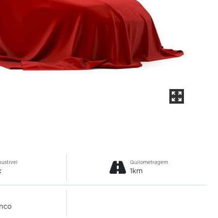
ustível
Quilometragem
x
1km
nco