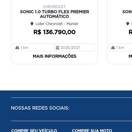
mp
mp
CHEVROLET
art
art
SONIC 1.0 TURBO FLEX PREMIER
SONI
ilh
ilh
AUTOMÁTICO
e
e
Lider Chevrolet - Muriaé
R$ 136.790,00
R
1 km
2026/2027
1 km
MAIS INFORMAÇÕES
M
NOSSAS REDES SOCIAIS:
COMPRE SEU VEÍCULO
COMPRE SUA MOTO