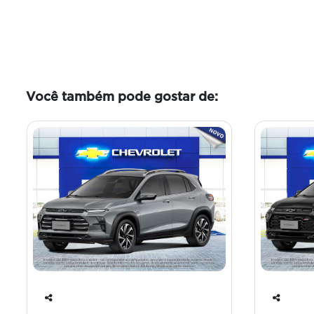
Você também pode gostar de:
Co
Co