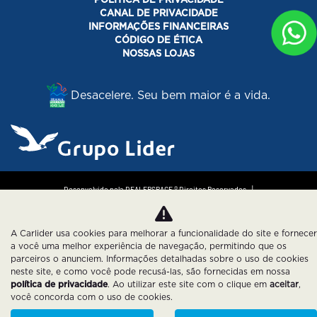
CANAL DE PRIVACIDADE
INFORMAÇÕES FINANCEIRAS
CÓDIGO DE ÉTICA
NOSSAS LOJAS
Desacelere. Seu bem maior é a vida.
Desenvolvido pela DEALERSPACE ® Direitos Reservados.
Política de Privacidade
Cookies
A Carlider usa cookies para melhorar a funcionalidade do site e fornecer
a você uma melhor experiência de navegação, permitindo que os
parceiros o anunciem. Informações detalhadas sobre o uso de cookies
neste site, e como você pode recusá-las, são fornecidas em nossa
política de privacidade
. Ao utilizar este site com o clique em
aceitar
,
você concorda com o uso de cookies.